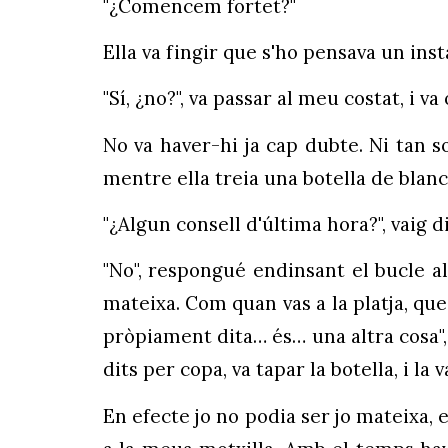
"¿Comencem fortet?"
Ella va fingir que s'ho pensava un inst
"Sí, ¿no?", va passar al meu costat, i 
No va haver-hi ja cap dubte. Ni tan so
mentre ella treia una botella de blanc 
"¿Algun consell d'última hora?", vaig d
"No", respongué endinsant el bucle a
mateixa. Com quan vas a la platja, que
pròpiament dita… és… una altra cosa", 
dits per copa, va tapar la botella, i la
En efecte jo no podia ser jo mateixa,