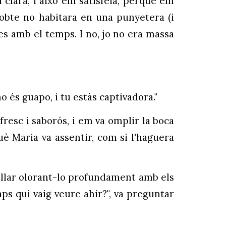
clara, i això em satisfeia, perquè em
obte no habitara en una punyetera (i
ses amb el temps. I no, jo no era massa
mo és guapo, i tu estàs captivadora."
 fresc i saborós, i em va omplir la boca
è Maria va assentir, com si l'haguera
ratllar olorant-lo profundament amb els
Saps qui vaig veure ahir?", va preguntar