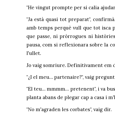
"He vingut prompte per si calia ajudar",
"Ja està quasi tot preparat", confirm
amb temps perquè vull que tot isca p
que passe, ni pròrrogues ni històrie
pausa, com si reflexionara sobre la co
l'ullet.
Jo vaig somriure. Definitivament em d
"¿I el meu… partenaire?", vaig pregunt
"El teu… mmmm… pretenent", i va busc
planta abans de plegar cap a casa i m'
"No m'agraden les corbates", vaig dir.