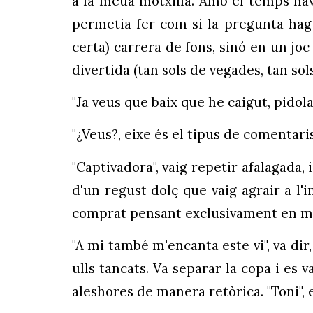
a la meua motxilla. Amb el temps hav
permetia fer com si la pregunta hag
certa) carrera de fons, sinó en un joc
divertida (tan sols de vegades, tan sol
"Ja veus que baix que he caigut, pido
"¿Veus?, eixe és el tipus de comentaris
"Captivadora", vaig repetir afalagada, 
d'un regust dolç que vaig agrair a l
comprat pensant exclusivament en mi
"A mi també m'encanta este vi", va dir
ulls tancats. Va separar la copa i es v
aleshores de manera retòrica. "Toni",