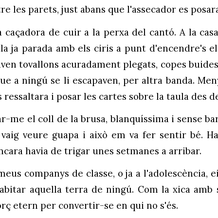
ntre les parets, just abans que l'assecador es posa
la caçadora de cuir a la perxa del cantó. A la casa
la ja parada amb els ciris a punt d'encendre's e
aven tovallons acuradament plegats, copes buides 
que a ningú se li escapaven, per altra banda. Men
ressaltara i posar les cartes sobre la taula des de 
çar-me el coll de la brusa, blanquíssima i sense b
hi vaig veure guapa i això em va fer sentir bé. 
encara havia de trigar unes setmanes a arribar.
eus companys de classe, o ja a l'adolescència, ei
abitar aquella terra de ningú. Com la xica amb 
orç etern per convertir-se en qui no s'és.