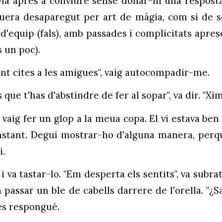
ia aprés a conviure sense donar-hi una resposta 
uera desaparegut per art de màgia, com si de s
 d'equip (fals), amb passades i complicitats apre
s un poc).
lant cites a les amigues", vaig autocompadir-me.
 que t'has d'abstindre de fer al sopar", va dir. "Xi
i vaig fer un glop a la meua copa. El vi estava ben
'instant. Deguí mostrar-ho d'alguna manera, perqu
.
, i va tastar-lo. "Em desperta els sentits", va sub
a passar un ble de cabells darrere de l'orella. "¿
 es respongué.