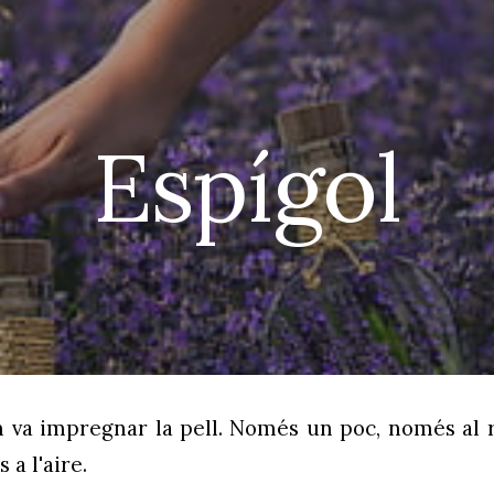
ip to main content
Skip to navigat
Espígol
 va impregnar la pell. Només un poc, només al ro
a l'aire.