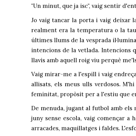
"Un minut, que ja isc", vaig sentir d'e
Jo vaig tancar la porta i vaig deixar 
realment era la temperatura o la tau
últimes llums de la vesprada il·lumin
intencions de la vetlada. Intencions 
llavis amb aquell roig viu perquè me'ls 
Vaig mirar-me a l'espill i vaig endre
allisats, els meus ulls verdosos. M'
feminitat, propòsit per a l'estiu que 
De menuda, jugant al futbol amb els m
juny sense escola, vaig començar a h
arracades, maquillatges i faldes. L'esf