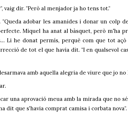
 vaig dir. "Però al menjador ja ho tens tot."
à. "Queda adobar les amanides i donar un colp de
erfecte. Miquel ha anat al bàsquet, però m'ha p
s… Li he donat permís, perquè com que tot açò 
rrecció de tot el que havia dit. "I en qualsevol ca
esarmava amb aquella alegria de viure que jo no h
ar.
ar una aprovació meua amb la mirada que no sé s
ha dit que s'havia comprat camisa i corbata nova".