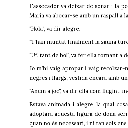
L'assecador va deixar de sonar i la p
Maria va abocar-se amb un raspall a l
"Hola", va dir alegre.
"T'han muntat finalment la sauna turca
"Uf, tant de bo!", va fer ella tornant a 
Jo m'hi vaig apropar i vaig recolzar-m
negres i llargs, vestida encara amb u
"Anem a joc", va dir ella com llegint-
Estava animada i alegre, la qual c
adoptara aquesta figura de dona seri
quan no és necessari, i ni tan sols en