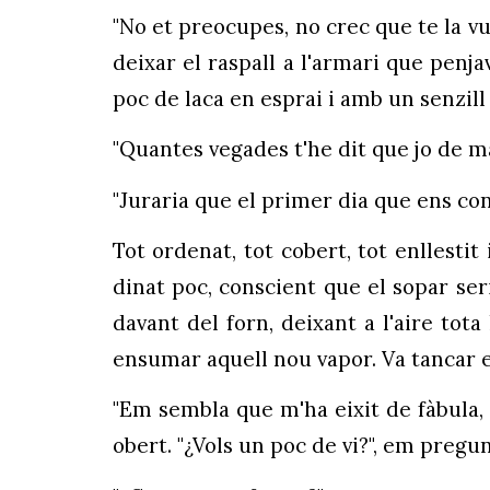
"No et preocupes, no crec que te la vul
deixar el raspall a l'armari que penjav
poc de laca en esprai i amb un senzill
"Quantes vegades t'he dit que jo de maj
"Juraria que el primer dia que ens con
Tot ordenat, tot cobert, tot enllestit 
dinat poc, conscient que el sopar ser
davant del forn, deixant a l'aire tota
ensumar aquell nou vapor. Va tancar els
"Em sembla que m'ha eixit de fàbula, l
obert. "¿Vols un poc de vi?", em pregun