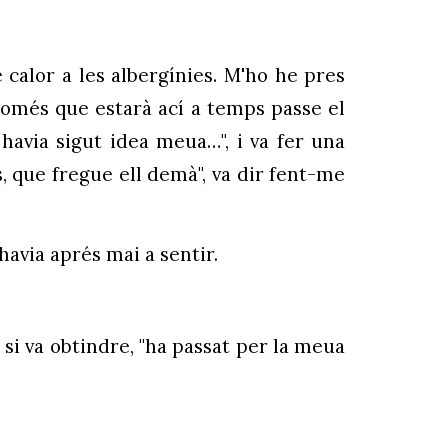
 calor a les albergínies. M'ho he pres
romés que estarà ací a temps passe el
havia sigut idea meua…", i va fer una
s, que fregue ell demà", va dir fent-me
avia aprés mai a sentir.
i va obtindre, "ha passat per la meua