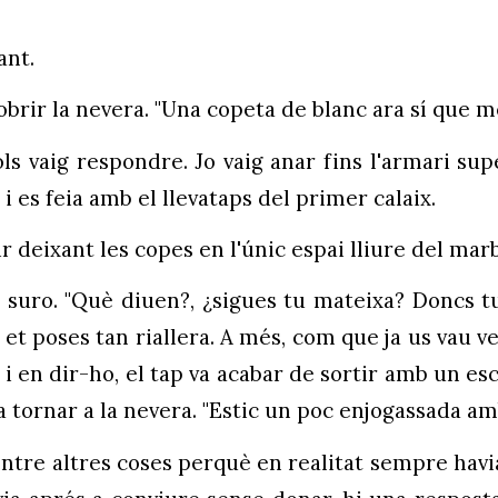
ant.
va obrir la nevera. "Una copeta de blanc ara sí que 
ls vaig respondre. Jo vaig anar fins l'armari sup
i es feia amb el llevataps del primer calaix.
ir deixant les copes en l'únic espai lliure del mar
l suro. "Què diuen?, ¿sigues tu mateixa? Doncs t
 et poses tan riallera. A més, com que ja us vau v
i en dir-ho, el tap va acabar de sortir amb un esc
 va tornar a la nevera. "Estic un poc enjogassada am
 entre altres coses perquè en realitat sempre havi