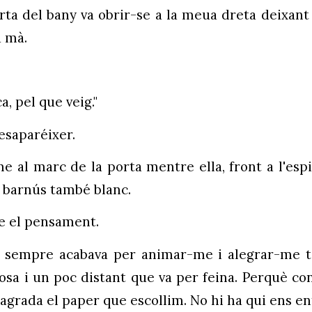
orta del bany va obrir-se a la meua dreta deixant
a mà.
, pel que veig."
desaparéixer.
e al marc de la porta mentre ella, front a l'espil
n barnús també blanc.
me el pensament.
osa sempre acabava per animar-me i alegrar-me 
osa i un poc distant que va per feina. Perquè 
s agrada el paper que escollim. No hi ha qui ens e