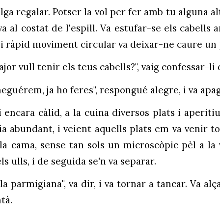
ga regalar. Potser la vol per fer amb tu alguna altr
a al costat de l'espill. Va estufar-se els cabells
 i ràpid moviment circular va deixar-ne caure un 
or vull tenir els teus cabells?", vaig confessar-li
eguérem, ja ho feres", respongué alegre, i va apaga
i encara càlid, a la cuina diversos plats i aperiti
ia abundant, i veient aquells plats em va venir to
 la cama, sense tan sols un microscòpic pèl a la 
 ulls, i de seguida se'n va separar.
a parmigiana", va dir, i va tornar a tancar. Va al
tà.