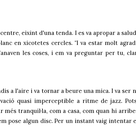
 centre, eixint d'una tenda. I es va apropar a salu
blanc en xicotetes cercles. "I va estar molt agra
aven les coses, i em va preguntar per tu, clar, 
brindis a l'aire i va tornar a beure una mica. I va 
avació quasi imperceptible a ritme de jazz. Pot
r més tranquil·la, com a casa, com quan hi arribe
i em pose algun disc. Per un instant vaig intentar