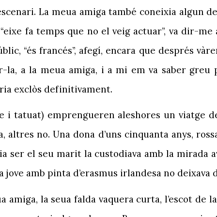
escenari. La meua amiga també coneixia algun dels
 “eixe fa temps que no el veig actuar”, va dir-me
úblic, “és francés”, afegí, encara que després và
-la, a la meua amiga, i a mi em va saber greu p
ia exclòs definitivament.
ove i tatuat) emprengueren aleshores un viatge d
a, altres no. Una dona d’uns cinquanta anys, rossa
a ser el seu marit la custodiava amb la mirada av
a jove amb pinta d’erasmus irlandesa no deixava d
a amiga, la seua falda vaquera curta, l’escot de la