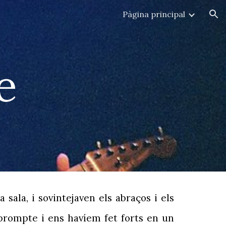
Pàgina principal
ion
e
ala, i sovintejaven els abraços i els
 prompte i ens havíem fet forts en un