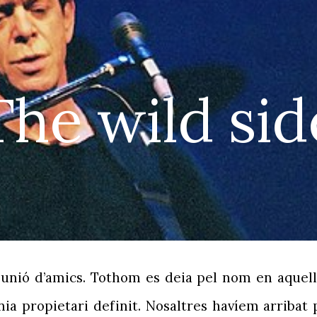
ip to main content
Skip to navigat
The wild sid
ió d’amics. Tothom es deia pel nom en aquella s
ia propietari definit. Nosaltres havíem arribat