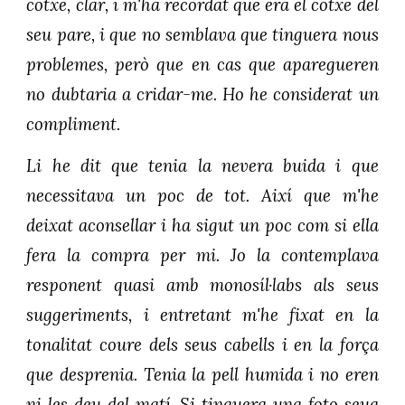
cotxe, clar, i m'ha recordat que era el cotxe del
seu pare, i que no semblava que tinguera nous
problemes, però que en cas que aparegueren
no dubtaria a cridar-me. Ho he considerat un
compliment.
Li he dit que tenia la nevera buida i que
necessitava un poc de tot. Així que m'he
deixat aconsellar i ha sigut un poc com si ella
fera la compra per mi. Jo la contemplava
responent quasi amb monosíl·labs als seus
suggeriments, i entretant m'he fixat en la
tonalitat coure dels seus cabells i en la força
que desprenia. Tenia la pell humida i no eren
ni les deu del matí. Si tinguera una foto seua