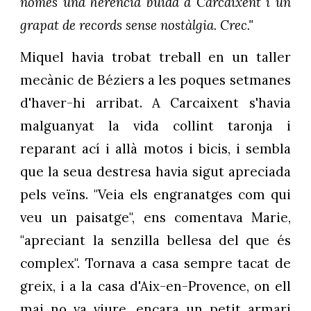
només una herència buida a Carcaixent i un
grapat de records sense nostàlgia. Crec."
Miquel havia trobat treball en un taller
mecànic de Béziers a les poques setmanes
d'haver-hi arribat. A Carcaixent s'havia
malguanyat la vida collint taronja i
reparant ací i allà motos i bicis, i sembla
que la seua destresa havia sigut apreciada
pels veïns. "Veia els engranatges com qui
veu un paisatge", ens comentava Marie,
"apreciant la senzilla bellesa del que és
complex". Tornava a casa sempre tacat de
greix, i a la casa d'Aix-en-Provence, on ell
mai no va viure, encara un petit armari