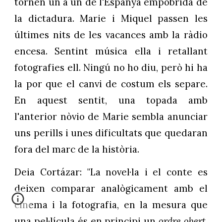
tornen un a un de l'Espanya empobrida de
la dictadura. Marie i Miquel passen les
últimes nits de les vacances amb la ràdio
encesa. Sentint música ella i retallant
fotografies ell. Ningú no ho diu, però hi ha
la por que el canvi de costum els separe.
En aquest sentit, una topada amb
l'anterior nòvio de Marie sembla anunciar
uns perills i unes dificultats que quedaran
fora del marc de la història.
Deia Cortázar: "La novel·la i el conte es
deixen comparar analògicament amb el
cinema i la fotografia, en la mesura que
una pel·lícula és en principi un
ordre obert
,