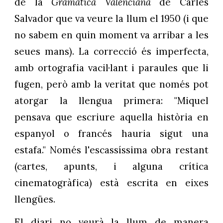
de la
Gramàtica Valenciana
de Carles
Salvador que va veure la llum el 1950 (i que
no sabem en quin moment va arribar a les
seues mans). La correcció és imperfecta,
amb ortografia vacil·lant i paraules que li
fugen, però amb la veritat que només pot
atorgar la llengua primera: "Miquel
pensava que escriure aquella història en
espanyol o francés hauria sigut una
estafa." Només l'escassíssima obra restant
(cartes, apunts, i alguna crítica
cinematogràfica) està escrita en eixes
llengües.
El diari no veurà la llum de manera