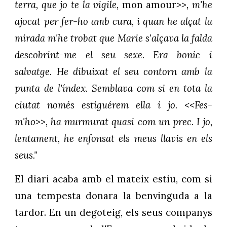
terra, que jo te la vigile,
mon amour
>>, m'he
ajocat per fer-ho amb cura, i quan he alçat la
mirada m'he trobat que Marie s'alçava la falda
descobrint-me el seu sexe. Era bonic i
salvatge. He dibuixat el seu contorn amb la
punta de l'índex. Semblava com si en tota la
ciutat només estiguérem ella i jo. <<Fes-
m'ho>>, ha murmurat quasi com un prec. I jo,
lentament, he enfonsat els meus llavis en els
seus."
El diari acaba amb el mateix estiu, com si
una tempesta donara la benvinguda a la
tardor. En un degoteig, els seus companys