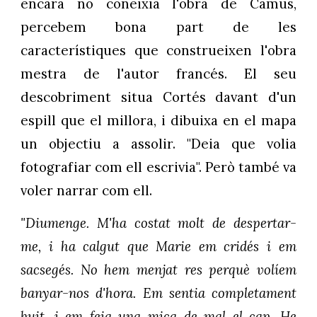
encara no coneixia l'obra de Camus,
percebem bona part de les
característiques que construeixen l'obra
mestra de l'autor francés. El seu
descobriment situa Cortés davant d'un
espill que el millora, i dibuixa en el mapa
un objectiu a assolir. "Deia que volia
fotografiar com ell escrivia". Però també va
voler narrar com ell.
"Diumenge. M'ha costat molt de despertar-
me, i ha calgut que Marie em cridés i em
sacsegés. No hem menjat res perquè volíem
banyar-nos d'hora. Em sentia completament
buit, i em feia una mica de mal el cap. He