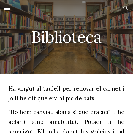
Skip to main content
Skip to navigation
Biblioteca
Ha vingut al taulell per renovar el carnet i
jo li he dit que era al pis de baix.
"Ho hem canviat, abans sí que era ací", li he
aclarit amb amabilitat. Potser li he
somrigut. Ell m'ha donat les gràcies i tal