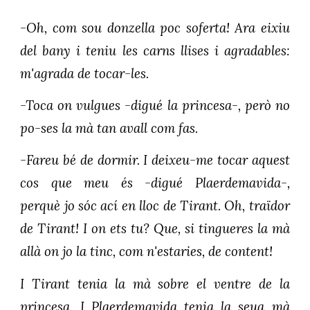
-Oh, com sou donzella poc soferta! Ara eixiu
del bany i teniu les carns llises i agradables:
m'agrada de tocar-les.
-Toca on vulgues -digué la princesa-, però no
po-ses la mà tan avall com fas.
-Fareu bé de dormir. I deixeu-me tocar aquest
cos que meu és -digué Plaerdemavida-,
perquè jo sóc ací en lloc de Tirant. Oh, traïdor
de Tirant! I on ets tu? Que, si tingueres la mà
allà on jo la tinc, com n'estaries, de content!
I Tirant tenia la mà sobre el ventre de la
princesa. I Plaerdemavida tenia la seua mà