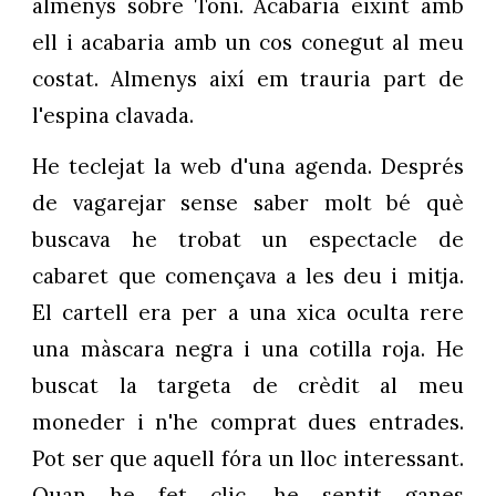
almenys sobre Toni. Acabaria eixint amb
ell i acabaria amb un cos conegut al meu
costat. Almenys així em trauria part de
l'espina clavada.
He teclejat la web d'una agenda. Després
de vagarejar sense saber molt bé què
buscava he trobat un espectacle de
cabaret que començava a les deu i mitja.
El cartell era per a una xica oculta rere
una màscara negra i una cotilla roja. He
buscat la targeta de crèdit al meu
moneder i n'he comprat dues entrades.
Pot ser que aquell fóra un lloc interessant.
Quan he fet clic, he sentit ganes