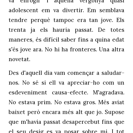
va enrogir i aquella vergonya quasi
adolescent em va divertir. Em semblava
tendre perquè tampoc era tan jove. Els
trenta ja els hauria passat. De totes
maneres, és difícil saber fins a quina edat
s'és jove ara. No hi ha fronteres. Una altra
novetat.
Des d'aquell dia vam començar a saludar-
nos. No sé si ell va apreciar-ho com un
esdeveniment causa-efecte. M'agradava.
No estava prim. No estava gros. Més aviat
baixet però encara més alt que jo. Supose
que m'havia passat desapercebut fins que
el seu desig es va posar sobre mi. I tot