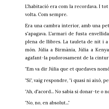
L'habitació era com la recordava. I to
volta. Com sempre.
Era una cambra interior, amb una peti
s'apagava. L'armari de fusta envellid
plena de llibres. La tauleta de nit i
món. Júlia a Birmània, Júlia a Kenya
agafant-la pudorosament de la cintura,
"Em va dir Júlia que et quedaves nomé
"Sí", vaig respondre, "i quasi ni això, p
"Ah, d'acord... No sabia si donar-te o no 
"No, no, en absolut..."