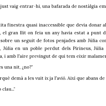
t just vaig entrar-hi, una bafarada de nostàlgia 
ta finestra quasi inaccessible que devia donar al 
a, el gran llit on feia un any havia estat a punt 
 a sobre un seguit de fotos penjades amb Júlia c
, Júlia en un poble perdut dels Pirineus, Júlia a
 i amb l'aire previngut de qui tem eixir malament
s una nit, ¿no?"
erquè demà a les vuit ix ja l'avió. Així que abans de 
clau..."