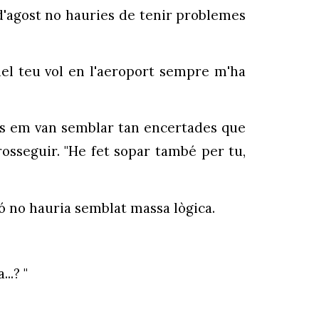
s d'agost no hauries de tenir problemes
del teu vol en l'aeroport sempre m'ha
raules em van semblar tan encertades que
prosseguir. "He fet sopar també per tu,
ió no hauria semblat massa lògica.
..? "