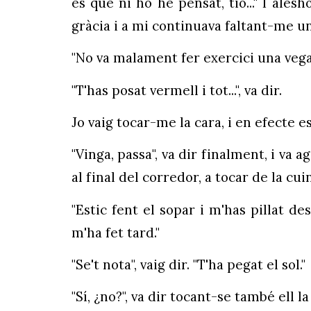
és que ni ho he pensat, tio..." I ale
gràcia i a mi continuava faltant-me un
"No va malament fer exercici una vegada
"T'has posat vermell i tot...", va dir.
Jo vaig tocar-me la cara, i en efecte es
"Vinga, passa", va dir finalment, i va a
al final del corredor, a tocar de la cu
"Estic fent el sopar i m'has pillat des
m'ha fet tard."
"Se't nota", vaig dir. "T'ha pegat el sol."
"Sí, ¿no?", va dir tocant-se també ell 