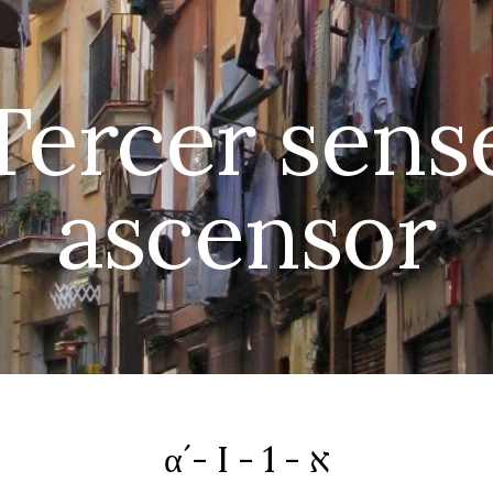
ip to main content
Skip to navigat
Tercer sens
ascensor
α´- I - 1 - א