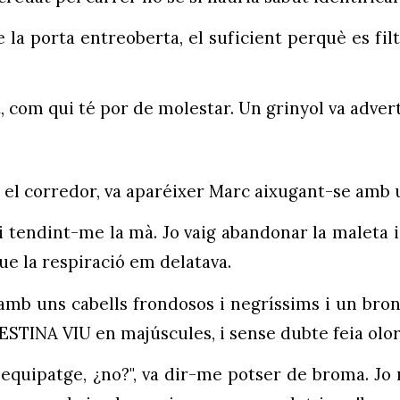
e la porta entreoberta, el suficient perquè es filt
, com qui té por de molestar. Un grinyol va adver
el corredor, va aparéixer Marc aixugant-se amb 
e i tendint-me la mà. Jo vaig abandonar la maleta i
ue la respiració em delatava.
amb uns cabells frondosos i negríssims i un bron
LESTINA VIU en majúscules, i sense dubte feia olo
equipatge, ¿no?", va dir-me potser de broma. Jo n