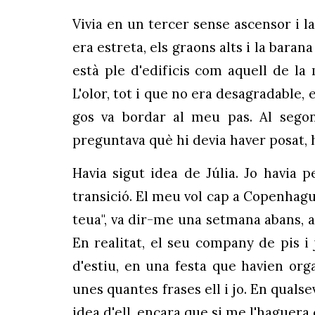
Vivia en un tercer sense ascensor i 
era estreta, els graons alts i la bara
està ple d'edificis com aquell de la
L'olor, tot i que no era desagradable, 
gos va bordar al meu pas. Al segon
preguntava què hi devia haver posat, h
Havia sigut idea de Júlia. Jo havia 
transició. El meu vol cap a Copenhague
teua", va dir-me una setmana abans, a
En realitat, el seu company de pis i
d'estiu, en una festa que havien or
unes quantes frases ell i jo. En qualse
idea d'ell, encara que si me l'haguera 