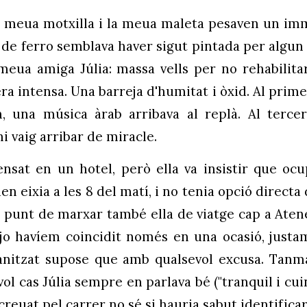
la meua motxilla i la meua maleta pesaven un imm
na de ferro semblava haver sigut pintada per algun 
 meua amiga Júlia: massa vells per no rehabilit
era intensa. Una barreja d'humitat i òxid. Al prim
, una música àrab arribava al replà. Al terce
i vaig arribar de miracle.
pensat en un hotel, però ella va insistir que ocu
n eixia a les 8 del matí, i no tenia opció directa
 punt de marxar també ella de viatge cap a Atenes
 jo havíem coincidit només en una ocasió, just
ganitzat supose que amb qualsevol excusa. Tan
vol cas Júlia sempre en parlava bé ("tranquil i cu
creuat pel carrer no sé si hauria sabut identificar