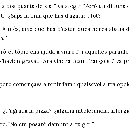
dos quarts de sis...", va afegir. "Però un dillun
.. ¿Saps la línia que has d'agafar i tot?"
... A més, això que has d'estar dues hores abans 
.."
"Però el tòpic ens ajuda a viure...", i aquelles pa
havien gravat. "Ara vindrà Jean-François...", va 
 però començava a tenir fam i qualsevol altra opc
. ¿T'agrada la pizza?, ¿alguna intolerància, al·lèrgia.
re. "No em posaré damunt a exigir..."