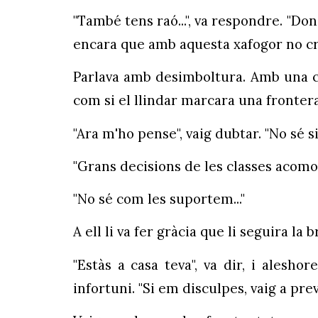
"També tens raó...", va respondre. "Donc
encara que amb aquesta xafogor no crec
Parlava amb desimboltura. Amb una co
com si el llindar marcara una fronter
"Ara m'ho pense", vaig dubtar. "No sé s
"Grans decisions de les classes acomo
"No sé com les suportem..."
A ell li va fer gràcia que li seguira la 
"Estàs a casa teva", va dir, i alesh
infortuni. "Si em disculpes, vaig a prev