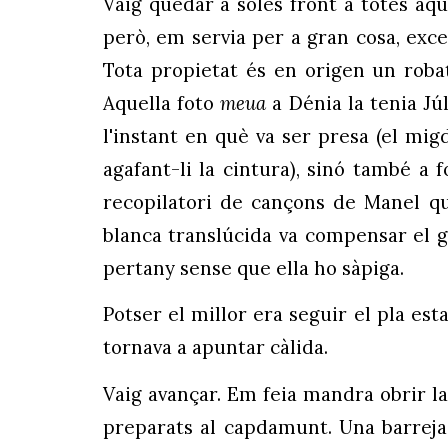
Vaig quedar a soles front a totes aque
però, em servia per a gran cosa, excep
Tota propietat és en origen un robat
Aquella foto
meua
a Dénia la tenia Jú
l'instant en què va ser presa (el mig
agafant-li la cintura), sinó també a
recopilatori de cançons de Manel qu
blanca translúcida va compensar el gr
pertany sense que ella ho sàpiga.
Potser el millor era seguir el pla est
tornava a apuntar càlida.
Vaig avançar. Em feia mandra obrir la 
preparats al capdamunt. Una barreja 