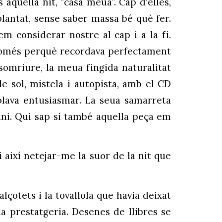
 aquella nit, "casa meua". Cap d'elles,
lplantat, sense saber massa bé què fer.
m considerar nostre al cap i a la fi.
o només perquè recordava perfectament
 somriure, la meua fingida naturalitat
e sol, mistela i autopista, amb el CD
blava entusiasmar. La seua samarreta
kini. Qui sap si també aquella peça em
i així netejar-me la suor de la nit que
lçotets i la tovallola que havia deixat
a prestatgeria. Desenes de llibres se