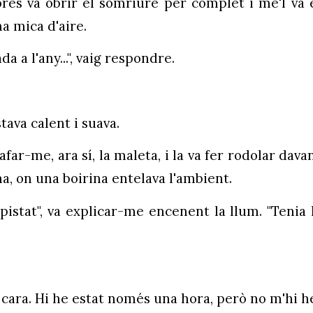
shores va obrir el somriure per complet i me'l v
a mica d'aire.
 a l'any...", vaig respondre.
tava calent i suava.
gafar-me, ara sí, la maleta, i la va fer rodolar dava
ina, on una boirina entelava l'ambient.
pistat", va explicar-me encenent la llum. "Tenia l
la cara. Hi he estat només una hora, però no m'hi he