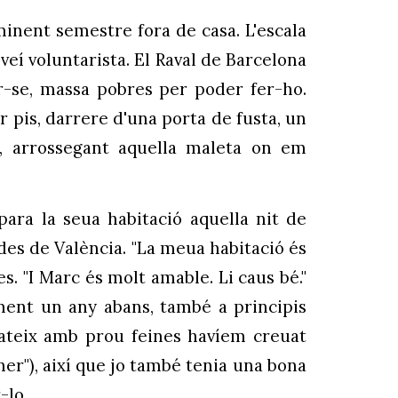
inent semestre fora de casa. L'escala
veí voluntarista. El Raval de Barcelona
ar-se, massa pobres per poder fer-ho.
er pis, darrere d'una porta de fusta, un
r, arrossegant aquella maleta on em
para la seua habitació aquella nit de
 des de València. "La meua habitació és
. "I Marc és molt amable. Li caus bé."
ament un any abans, també a principis
mateix amb prou feines havíem creuat
iner"), així que jo també tenia una bona
-lo.