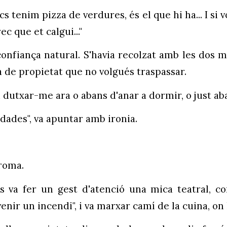
s tenim pizza de verdures, és el que hi ha... I si 
 que et calgui..."
nfiança natural. S'havia recolzat amb les dos man
a de propietat que no volgués traspassar.
i dutxar-me ara o abans d'anar a dormir, o just aba
dades", va apuntar amb ironia.
broma.
ores va fer un gest d'atenció una mica teatral, c
enir un incendi", i va marxar camí de la cuina, on 